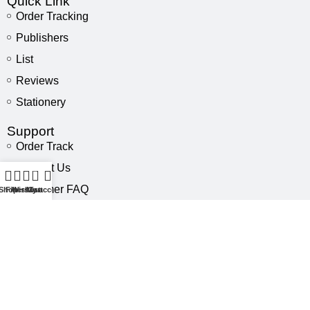
Quick Link
Order Tracking
Publishers
List
Reviews
Stationery
Support
Order Track
Contact Us
0
Customer FAQ
Shop
Filters
Wishlist
My account
Cart
Help Desk
My Account
Stay Connected