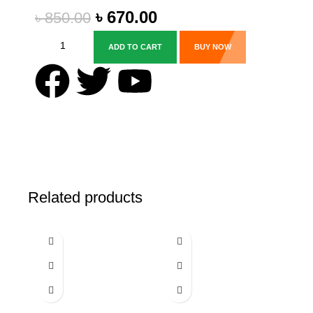
৳
670.00
৳
850.00
ADD TO CART
BUY NOW
Related products
-20%
-28%
-20%