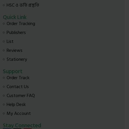
বইটি হল
HSC ও ভর্তি প্রস্তুতি
আমি
পরামর্
Quick Link
আপনি আপ
Order Tracking
কাজে লা
এক্সেল
Publishers
কিভাব
অবিশ্বাস
List
যায়।
Reviews
ভাগ কর
Stationery
Support
Order Track
Contact Us
Customer FAQ
Help Desk
My Account
Stay Connected