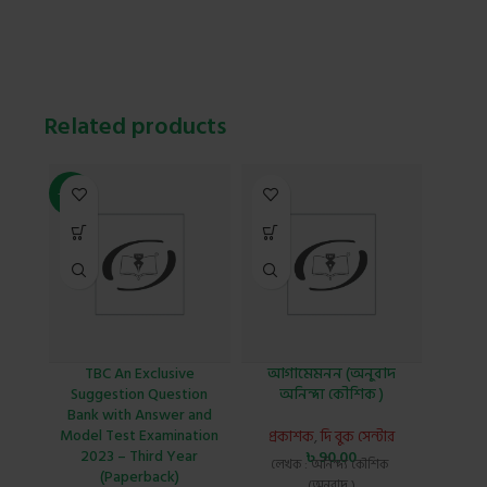
Related products
-41%
-21%
TBC An Exclusive
আগামেমনন (অনুবাদ
ক্যা
Suggestion Question
অনিন্দ্য কৌশিক )
Bank with Answer and
প্র
Model Test Examination
প্রকাশক
,
দি বুক সেন্টার
৳
3
লেখক
2023 – Third Year
৳
90.00
লেখক : অনিন্দ্য কৌশিক
(Paperback)
(অনুবাদ )
প্রক