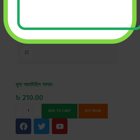
Click to enlarge
মুসা আলাইহিস সালাম
৳
210.00
ADD TO CART
BUY NOW