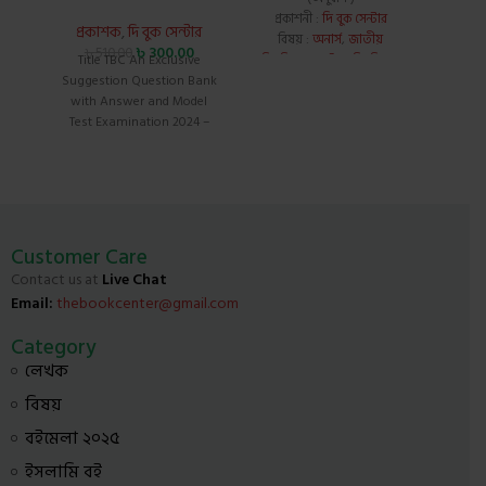
প্রকাশনী :
দি বুক সেন্টার
বিষ
প্রকাশক
,
দি বুক সেন্টার
বিষয় :
অনার্স
,
জাতীয়
৳
300.00
৳
510.00
Title TBC An Exclusive
বিশ্ববিদ্যালয়: ইংরেজি বিভাগ
পৃষ্ঠা :
Suggestion Question Bank
পৃষ্ঠা : 138, কভার : পেপার ব্যাক,
সংস্করণ
with Answer and Model
সংস্করণ : 1st Edition, 2014
আইএসবি
Test Examination 2024 –
আইএসবিএন : 9789843331175,
Third Year Author
ভাষা : বাংলা
স্বপ্ন দে
Abdullah-AL-Mijan , Sohel
যেগুল
Chowdhury , Shafiqul
দেখা 
স্বপ্ন
পারেন। 
ঘুমাতে দ
Customer Care
অসম্ভ
Contact us at
Live Chat
আশেপাশে
Email:
thebookcenter@gmail.com
বাস্তব
দেখু
Category
আপনার
লেখক
আমাদের অ
সপ্ন ন
বিষয়
তাদের ল
এর থেক
বইমেলা ২০২৫
পারে না
ইসলামি বই
জীবনের