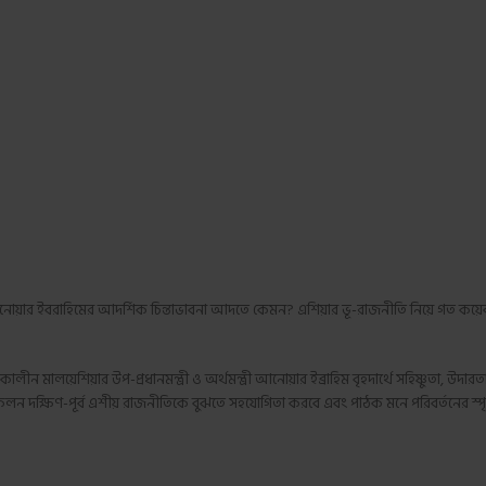
নোয়ার ইবরাহিমের আদর্শিক চিন্তাভাবনা আদতে কেমন? এশিয়ার ভূ-রাজনীতি নিয়ে গত কয়েক
ন মালয়েশিয়ার উপ-প্রধানমন্ত্রী ও অর্থমন্ত্রী আনোয়ার ইব্রাহিম বৃহদার্থে সহিষ্ণুতা, উদারতা 
 সংকলন দক্ষিণ-পূর্ব এশীয় রাজনীতিকে বুঝতে সহযোগিতা করবে এবং পাঠক মনে পরিবর্তনের স্প