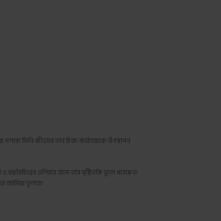
 দশকে তিনি কীভাবে তার চিন্তা-কাঠামোকে উপস্থাপন
ও বহুবৈচিত্রের এশিয়ার জন্য তার দৃষ্টিভঙ্গি তুলে ধরেছেন।
ৃহা জাগিয়ে তুলবে।