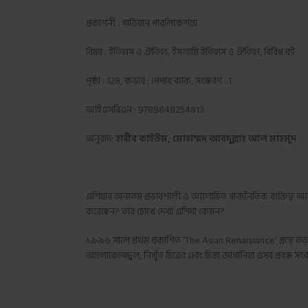
প্রকাশনী : গার্ডিয়ান পাবলিকেশন্স
বিষয় : ইতিহাস ও ঐতিহ্য, ইসলামি ইতিহাস ও ঐতিহ্য, বিবিধ বই
পৃষ্ঠা : 128, কভার : পেপার ব্যাক, সংস্করণ : 1
আইএসবিএন : 9789848254813
অনুবাদ:
হাবীব
কাইউম
,
মোহাম্মদ
আবদুল্লাহ
আল
মাহমুদ
এশিয়ার অন্যতম প্রভাবশালী ও আলোচিত রাজনৈতিক ব্যক্তিত্ব আ
করেছেন? তার চোখে দেখা এশিয়া কেমন?
১৯৯৬ সালে প্রথম প্রকাশিত ‘The Asian Renaissance’ গ্রন্থে তত্কালী
আলোকোজ্জ্বল, নিখুঁত চিত্রের এবং চিন্তা জাগানিয়া এসব প্রবন্ধ