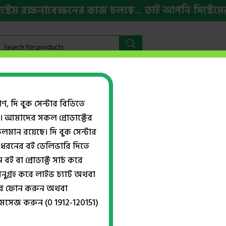
্ষনাবেক্ষনের কাজ চলছে... তাই আপনি সিস্টেমের কিছু
বইমেলা ২০২৬
HSC ও ভর্তি প্রস্তুতি
ইংরেজি বই
Week
গণ, দি বুক সেন্টার বিডিতে
। আমাদের সকল প্রোডাক্টের
ান রয়েছে। দি বুক সেন্টার
ধরনের বই ডেলিভারি দিতে
বই বা প্রোডাক্ট সার্চ করে
নুগ্রহ করে লাইভ চ্যাট অথবা
্বরে ফোন করুন অথবা
দ্যা এশিয়ান রেনেসাঁস
মেসেজ করুন (0 1912-120151)
৳
145.00
৳
150.00