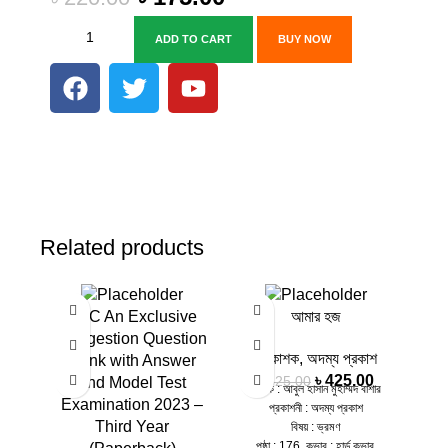
ADD TO CART
BUY NOW
Related products
-41%
-19%
-20%
TBC An Exclusive
আমার হজ
Suggestion Question
প্রকাশক
,
অদম্য প্রকাশ
Bank with Answer
৳
425.00
৳
525.00
and Model Test
লেখক : আবুল হাসান মুহাম্মদ বাশার
Examination 2023 –
প্রকাশনী : অদম্য প্রকাশ
Third Year
বিষয় : ভ্রমণ
পৃষ্ঠা : 176, কভার : হার্ড কভার,