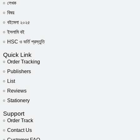
এমপ্
লেখক
কর্ম
বিষয়
করত
এম
বইমেলা ২০২৫
হয়েছে
রয়ে
ইসলামি বই
জন্য 
HSC ও ভর্তি প্রস্তুতি
যা
অনু
Quick Link
আপনা
অধ্যা
Order Tracking
রয়ে
Publishers
নিজ
যেহেত
List
রাখার 
ব
Reviews
জীবনক
Stationery
অনু
সফ
Support
আপনার
বের ক
Order Track
বইটি
Contact Us
Customer FAQ