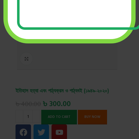
Click to enlarge
ইতিহাস হত্যা এবং পাঠ্যক্রম ও পাঠ্যবই (১৯৪৯-২০২০)
৳
300.00
৳
400.00
ADD TO CART
BUY NOW