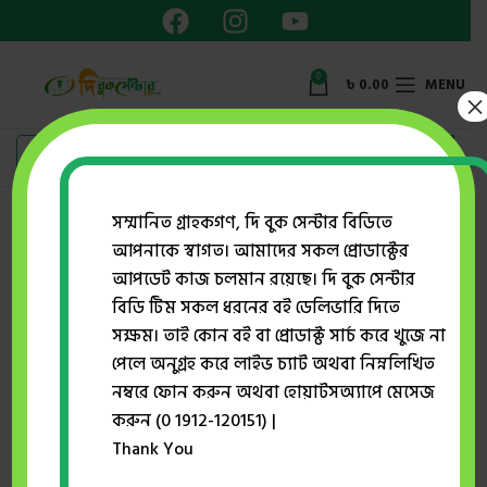
0
৳
0.00
MENU
×
সম্মানিত গ্রাহকগণ, দি বুক সেন্টার বিডিতে
আপনাকে স্বাগত। আমাদের সকল প্রোডাক্টের
Home
প্রকাশক
মাওলা ব্রাদার্স
আপডেট কাজ চলমান রয়েছে। দি বুক সেন্টার
ইতিহাস হত্যা এবং পাঠ্যক্রম ও পাঠ্যবই (১৯৪৯-২০২০)
বিডি টিম সকল ধরনের বই ডেলিভারি দিতে
সক্ষম। তাই কোন বই বা প্রোডাক্ট সার্চ করে খুজে না
পেলে অনুগ্রহ করে লাইভ চ্যাট অথবা নিম্নলিখিত
-25%
নম্বরে ফোন করুন অথবা হোয়াটসঅ্যাপে মেসেজ
করুন (0 1912-120151) |
Thank You