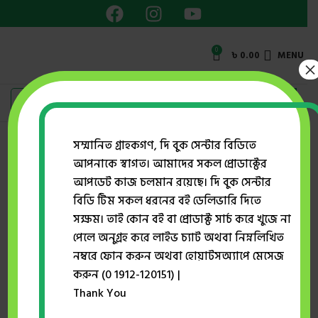
0
৳
0.00
MENU
×
সম্মানিত গ্রাহকগণ, দি বুক সেন্টার বিডিতে
আপনাকে স্বাগত। আমাদের সকল প্রোডাক্টের
Home
প্রকাশক
মাওলা ব্রাদার্স
আপডেট কাজ চলমান রয়েছে। দি বুক সেন্টার
অবর্ণনীয় নির্মমতার চিত্র: একাত্তরের বুদ্ধিজীবী হত্যাকাণ্ড ও
বিডি টিম সকল ধরনের বই ডেলিভারি দিতে
অন্যান্য
সক্ষম। তাই কোন বই বা প্রোডাক্ট সার্চ করে খুজে না
Click to enlarge
পেলে অনুগ্রহ করে লাইভ চ্যাট অথবা নিম্নলিখিত
নম্বরে ফোন করুন অথবা হোয়াটসঅ্যাপে মেসেজ
করুন (0 1912-120151) |
Thank You
অবর্ণনীয় নির্মমতার চিত্র: একাত্তরের বুদ্ধিজীবী হত্যাকাণ্ড ও