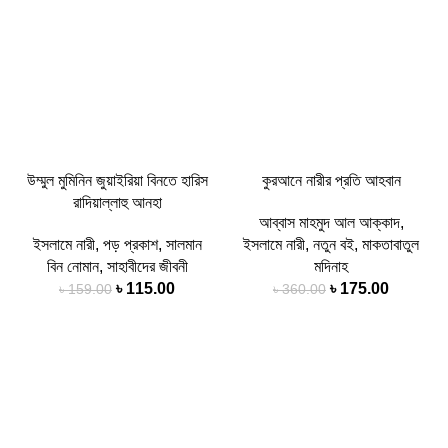
উম্মুল মুমিনিন জুয়াইরিয়া বিনতে হারিস
কুরআনে নারীর প্রতি আহবান
রাদিয়াল্লাহু আনহা
আব্বাস মাহমুদ আল আক্কাদ
,
ইসলামে নারী
,
পড় প্রকাশ
,
সালমান
ইসলামে নারী
,
নতুন বই
,
মাকতাবাতুল
বিন নোমান
,
সাহাবীদের জীবনী
মদিনাহ
৳
115.00
৳
175.00
৳
159.00
৳
360.00
-52%
-47%