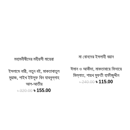
মা বোনদের ইসলাহী বয়ান
মহামনীষীদের মহীয়সী মায়েরা
ঈমান ও আকীদা
,
মাকতাবায়ে ফিদায়ে
ইসলামে নারী
,
নতুন বই
,
মাকতাবাতুল
মিল্লাত
,
শায়খ মুফতী হাফীজুদ্দীন
মুয়াজ
,
শাইখ ইউসুফ বিন যাবনুল্লাহ
৳
115.00
৳
240.00
আল-আতীর
৳
155.00
৳
320.00
-44%
-32%