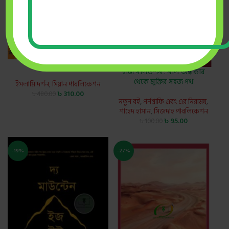
Self–Confidence
ইজি সলিউশন : নীল অন্ধকার
থেকে মুক্তির সহজ পথ
ইসলামি দর্শন
,
সিয়ান পাবলিকেশন
৳
310.00
৳
480.00
নতুন বই
,
পর্নগ্রাফি এবং এর নিরাময়
,
শাহেদ হাসান
,
সিজদাহ পাবলিকেশন
৳
95.00
৳
100.00
-19%
-27%