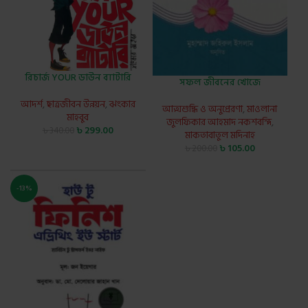
রিচার্জ YOUR ডাউন ব্যাটারি
সফল জীবনের খোজে
আদর্শ
,
ছাত্রজীবন উন্নয়ন
,
ঝংকার
আত্মশুদ্ধি ও অনুপ্রেরণা
,
মাওলানা
মাহবুব
জুলফিকার আহমাদ নকশবন্দি
,
৳
299.00
৳
340.00
মাকতাবাতুল মদিনাহ
৳
105.00
৳
200.00
-13%