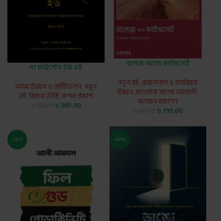
নলেজ অ্যান্ড মাইন্ডসেট
দ্য মাউন্টেন ইজ হউ
নতুন বই
,
প্রফেশনাল ও ক্যারিয়ার
আত্ম উন্নয়ন ও মোটিভেশন
,
নতুন
উন্নয়ন
,
মাওলানা সালেহ আজাদী
,
বই
,
ব্রিয়ানা উইস্ট
,
রুশদা প্রকাশ
সত্যায়ন প্রকাশন
৳
285.00
৳
350.00
৳
195.00
৳
267.00
-26%
-46%