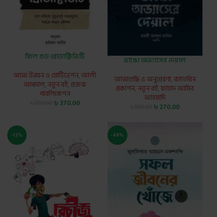
ফিল গুড প্রোডাক্টিভিটি
ভাঙো অভ্যাসের দেয়াল
আত্ম উন্নয়ন ও মোটিভেশন
,
আলী
আত্মশুদ্ধি ও অনুপ্রেরণা
,
কাতেবিন
আবদাল
,
নতুন বই
,
প্রজন্ম
প্রকাশন
,
নতুন বই
,
ফাহাদ আমির
পাবলিকেশন
আহমাদি
৳
370.00
৳
500.00
৳
270.00
৳
500.00
-12%
-48%