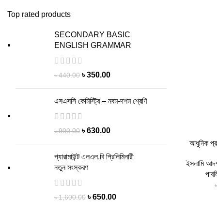
Top rated products
SECONDARY BASIC
ENGLISH GRAMMAR
৳
350.00
৳
440.00
এসএসসি কেমিস্ট্রি – নবম-দশম শ্রেণি
৳
630.00
৳
900.00
আধুনিক প্র
প্যারামাউন্ট এলএল.বি প্রিলিমিনারী
ইসলামি আদর
নতুন সংস্করণ
পাব
৳
650.00
৳
1,600.00