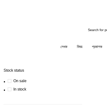
ির জন্য জানাচ্ছি - আমাদের সিস্টেম রক্ষনাবেক্ষনের কাজ চলছে... ত
লেখক
বিষয়
প্রকাশক
Stock status
On sale
In stock
-32%