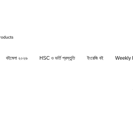
াই আপনি সিস্টেমের কিছু জায়গায় সমস্যার সম্মুখীন হতে পারেন! সাময়
বইমেলা ২০২৬
HSC ও ভর্তি প্রস্তুতি
ইংরেজি বই
Weekly 