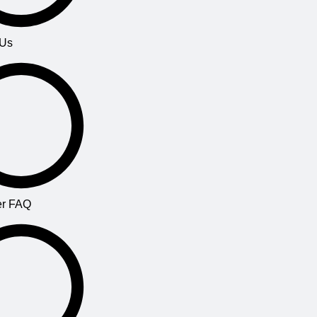
 Us
r FAQ