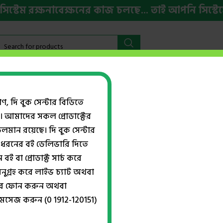
ম রক্ষনাবেক্ষনের কাজ চলছে... তাই আপনি সিস্টেমের ক
বইমেলা ২০২৬
HSC ও ভর্তি প্রস্তুতি
ইংরেজি বই
Week
গণ, দি বুক সেন্টার বিডিতে
। আমাদের সকল প্রোডাক্টের
Show
ান রয়েছে। দি বুক সেন্টার
ধরনের বই ডেলিভারি দিতে
বই বা প্রোডাক্ট সার্চ করে
-20%
নুগ্রহ করে লাইভ চ্যাট অথবা
্বরে ফোন করুন অথবা
মেসেজ করুন (0 1912-120151)