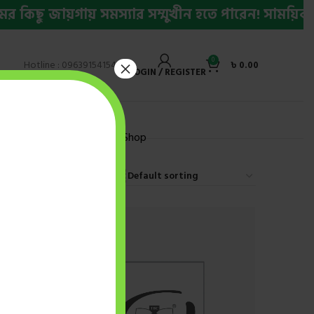
িছু জায়গায় সমস্যার সম্মুখীন হতে পারেন! সাময়িক সম
0
×
Hotline : 09639154154
৳
0.00
LOGIN / REGISTER
ly Bestseller Ebook
Shop
9
12
18
24
-20%