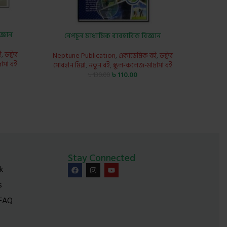
জ্ঞান
নেপচুন মাধ্যমিক ব্যবহারিক বিজ্ঞান
ই
,
ডক্টর
Neptune Publication
,
একাডেমিক বই
,
ডক্টর
রাসা বই
সোবহান মিয়া
,
নতুন বই
,
স্কুল-কলেজ-মাদ্রাসা বই
৳
110.00
৳
130.00
Stay Connected
k
s
 FAQ