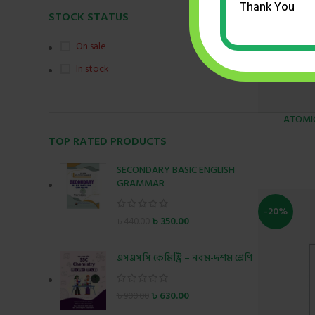
Thank You
STOCK STATUS
On sale
In stock
ATOMI
TOP RATED PRODUCTS
SECONDARY BASIC ENGLISH
GRAMMAR
-20%
৳
350.00
৳
440.00
এসএসসি কেমিস্ট্রি – নবম-দশম শ্রেণি
৳
630.00
৳
900.00