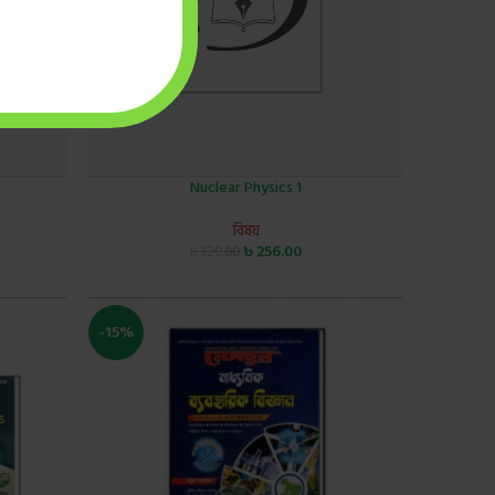
Nuclear Physics 1
বিষয়
৳
256.00
৳
320.00
-15%