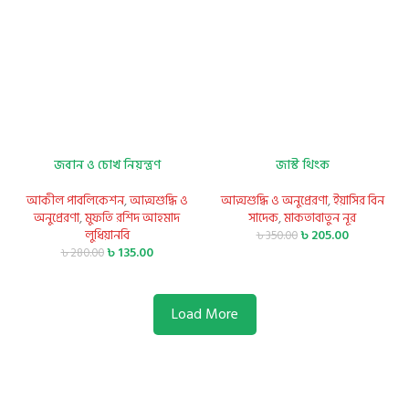
জবান ও চোখ নিয়ন্ত্রণ
জাস্ট থিংক
আকীল পাবলিকেশন
,
আত্মশুদ্ধি ও
আত্মশুদ্ধি ও অনুপ্রেরণা
,
ইয়াসির বিন
অনুপ্রেরণা
,
মুফতি রশিদ আহমাদ
সাদেক
,
মাকতাবাতুন নূর
লুধিয়ানবি
৳
205.00
৳
350.00
৳
135.00
৳
280.00
Load More