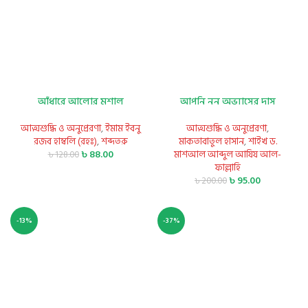
আঁধারে আলোর মশাল
আপনি নন অভ্যাসের দাস
আত্মশুদ্ধি ও অনুপ্রেরণা
,
ইমাম ইবনু
আত্মশুদ্ধি ও অনুপ্রেরণা
,
রজব হাম্বলি (রহঃ)
,
শব্দতরু
মাকতাবাতুল হাসান
,
শাইখ ড.
৳
88.00
মাশআল আব্দুল আযিয আল-
৳
128.00
ফাল্লাহি
৳
95.00
৳
200.00
-13%
-37%