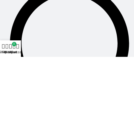
0
Shop
Filters
Wishlist
My account
Cart
Order Track