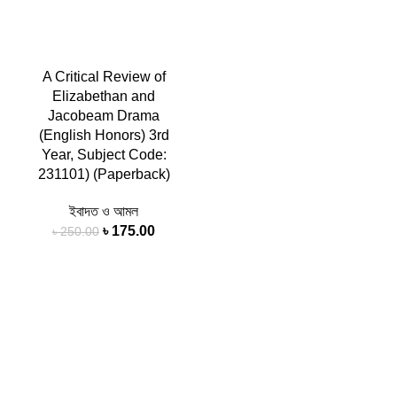
A Critical Review of
Elizabethan and
Jacobeam Drama
(English Honors) 3rd
Year, Subject Code:
231101) (Paperback)
ইবাদত ও আমল
৳
175.00
৳
250.00