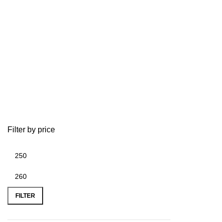
Filter by price
-12%
Min
Max
price
price
FILTER