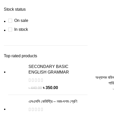
Stock status
On sale
In stock
Top rated products
SECONDARY BASIC
ENGLISH GRAMMAR
অধ্যাপক মফিজ
গার্
Original
Current
৳
350.00
৳
440.00
price
price
was:
is:
এসএসসি কেমিস্ট্রি – নবম-দশম শ্রেণি
৳ 440.00.
৳ 350.00.