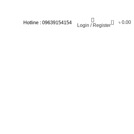
্যার জন্য আমরা আন্তরিকভাবে দুঃখিত।
0
৳
0.00
Hotline : 09639154154
Login / Register