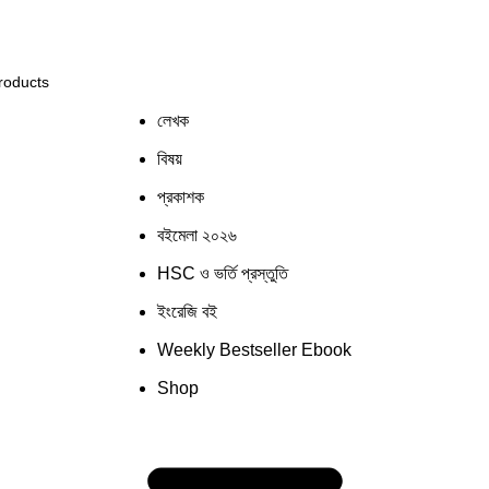
ি সিস্টেমের কিছু জায়গায় সমস্যার সম্মুখীন হতে পারেন! সাময়িক সমস
লেখক
বিষয়
প্রকাশক
বইমেলা ২০২৬
HSC ও ভর্তি প্রস্তুতি
ইংরেজি বই
Weekly Bestseller Ebook
Shop