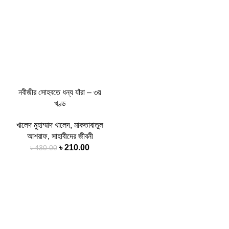
নবীজীর সোহবতে ধন্য যাঁরা – ৩য়
খণ্ড
খালেদ মুহাম্মাদ খালেদ
,
মাকতাবাতুল
আশরাফ
,
সাহাবীদের জীবনী
৳
210.00
৳
430.00