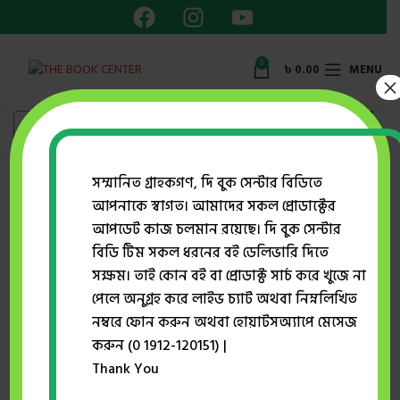
0
৳
0.00
MENU
×
Showing the single result
সম্মানিত গ্রাহকগণ, দি বুক সেন্টার বিডিতে
আপনাকে স্বাগত। আমাদের সকল প্রোডাক্টের
Show sidebar
আপডেট কাজ চলমান রয়েছে। দি বুক সেন্টার
বিডি টিম সকল ধরনের বই ডেলিভারি দিতে
সক্ষম। তাই কোন বই বা প্রোডাক্ট সার্চ করে খুজে না
দ্য ফাইটার অব কান্দাহার
-51%
পেলে অনুগ্রহ করে লাইভ চ্যাট অথবা নিম্নলিখিত
থ্রিলার
,
রাহনুমা প্রকাশনী
,
সায়ীদ
নম্বরে ফোন করুন অথবা হোয়াটসঅ্যাপে মেসেজ
উসমান
করুন (0 1912-120151) |
৳
195.00
৳
400.00
Thank You