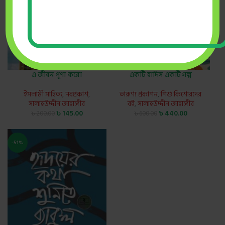
এ জীবন পূণ্য করো
একটি হাদিস একটি গল্প
ইসলামী সাহিত্য
,
নবপ্রকাশ
,
তারুণ্য প্রকাশন
,
শিশু কিশোরদের
সালাহউদ্দীন জাহাঙ্গীর
বই
,
সালাহউদ্দীন জাহাঙ্গীর
৳
145.00
৳
440.00
৳
200.00
৳
600.00
-51%