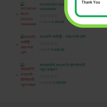
Thank You
SECONDARY BASIC ENGLISH
GRAMMAR
৳
350.00
৳
440.00
এসএসসি কেমিস্ট্রি – নবম-দশম শ্রেণি
৳
630.00
৳
900.00
প্যারামাউন্ট এলএল.বি প্রিলিমিনারী
নতুন সংস্করণ
৳
650.00
৳
1,600.00