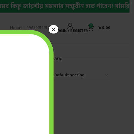
 কিছু জায়গায় সমস্যার সম্মুখীন হতে পারেন! সাময়িক 
0
×
Hotline : 09639154154
৳
0.00
LOGIN / REGISTER
ly Bestseller Ebook
Shop
9
12
18
24