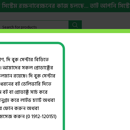
টেম রক্ষনাবেক্ষনের কাজ চলছে... তাই আপনি সিস্টেমের
বইমেলা ২০২৬
HSC ও ভর্তি প্রস্তুতি
ইংরেজি বই
Week
গণ, দি বুক সেন্টার বিডিতে
। আমাদের সকল প্রোডাক্টের
Show
ান রয়েছে। দি বুক সেন্টার
ধরনের বই ডেলিভারি দিতে
বই বা প্রোডাক্ট সার্চ করে
পাঠশালা (সালাফের ৫০০ এর বেশি
নুগ্রহ করে লাইভ চ্যাট অথবা
বিষয়ভিত্তিক বাণী)
্বরে ফোন করুন অথবা
মেসেজ করুন (0 1912-120151)
 অনুপ্রেরণা
,
আব্দুল্লাহ ইয়াছিন শরীফী
,
 ব্যক্তিত্ব
,
ওয়াফি পাবলিকেশন
৳
190.00
৳
298.00