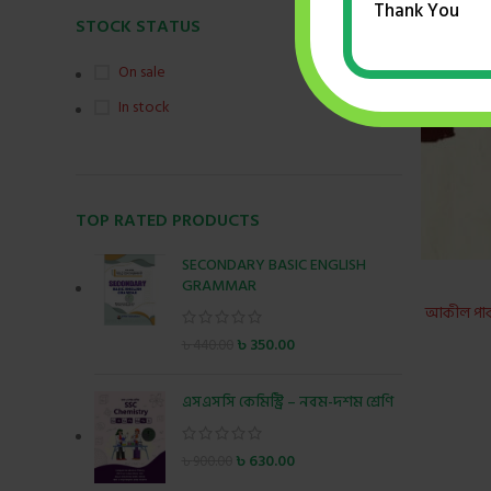
Thank You
STOCK STATUS
On sale
In stock
TOP RATED PRODUCTS
SECONDARY BASIC ENGLISH
GRAMMAR
আকীল পা
৳
350.00
৳
440.00
এসএসসি কেমিস্ট্রি – নবম-দশম শ্রেণি
৳
630.00
৳
900.00