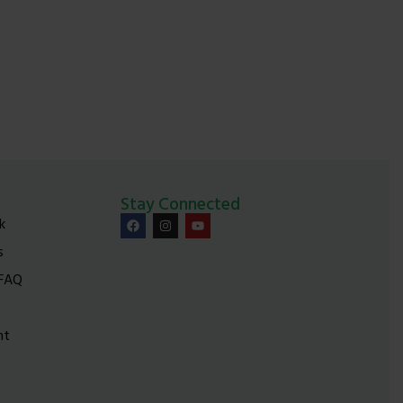
Stay Connected
k
s
 FAQ
nt