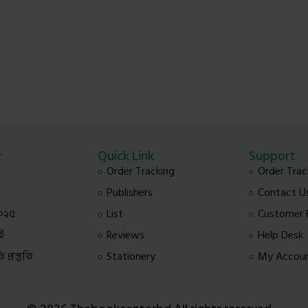
y
Quick Link
Support
Order Tracking
Order Trac
Publishers
Contact U
০২৫
List
Customer
ই
Reviews
Help Desk
প্রস্তুতি
Stationery
My Accou