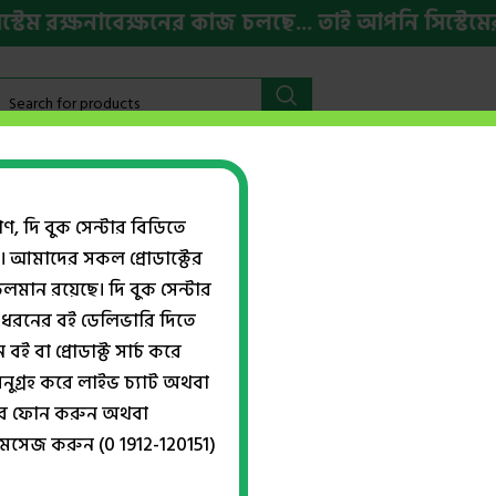
রক্ষনাবেক্ষনের কাজ চলছে... তাই আপনি সিস্টেমের কি
বইমেলা ২০২৬
HSC ও ভর্তি প্রস্তুতি
ইংরেজি বই
Week
গণ, দি বুক সেন্টার বিডিতে
। আমাদের সকল প্রোডাক্টের
Show
ান রয়েছে। দি বুক সেন্টার
ধরনের বই ডেলিভারি দিতে
বই বা প্রোডাক্ট সার্চ করে
নুগ্রহ করে লাইভ চ্যাট অথবা
্বরে ফোন করুন অথবা
মেসেজ করুন (0 1912-120151)