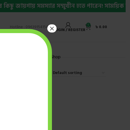
ছু জায়গায় সমস্যার সম্মুখীন হতে পারেন! সাময়িক সমস্
0
×
Hotline : 09639154154
৳
0.00
LOGIN / REGISTER
ly Bestseller Ebook
Shop
9
12
18
24