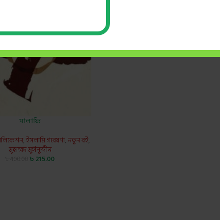
সালাফি
বলিকেশন
,
ইসলামি গবেষণা
,
নতুন বই
,
মুহাম্মদ মুঈনুদ্দীন
৳
215.00
৳
400.00