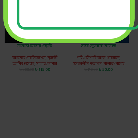
নামাজ আদায় পদ্ধতি
হৃদয় জুড়ানো সালাত
আহসান পাবলিকেশন
,
মুফতী
শাইখ মিশারি আল-খাররাজ
,
আমির হামজা
,
সালাত/নামায
সমকালীন প্রকাশন
,
সালাত/নামায
৳
115.00
৳
50.00
৳
200.00
৳
110.00