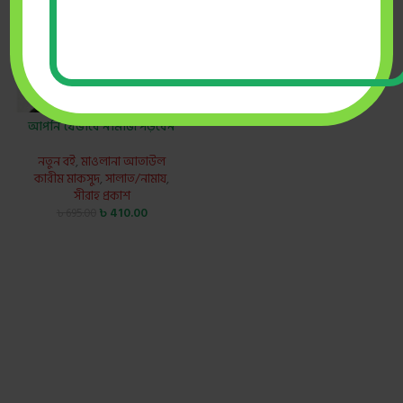
হাদীছের বৈচিত্র্যে পূর্ণাঙ্গ নামায
(বোর্ড বাধাঁই)
আহসান পাবলিকেশন
,
ড. আবুল
কালাম আজাদ (বাশার)
৳
210.00
৳
300.00
আপনি যেভাবে নামাজ পড়বেন
নতুন বই
,
মাওলানা আতাউল
কারীম মাকসুদ
,
সালাত/নামায
,
সীরাহ প্রকাশ
৳
410.00
৳
695.00