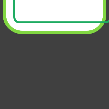
ইমোশনাল ইন্টেলিজেন্স
প্রকাশক
,
আদর্শ
৳
288.00
৳
360.00