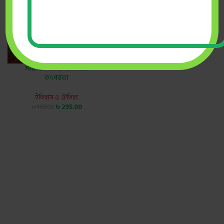
সাম্রাজ্যবাদ ও মিশনারি
তৎপরতা
ইতিহাস ও ঐতিহ্য
৳
295.00
৳
460.00