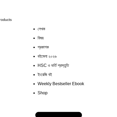
 সিস্টেমের কিছু জায়গায় সমস্যার সম্মুখীন হতে পারেন! সাময়িক সমস্
লেখক
বিষয়
প্রকাশক
বইমেলা ২০২৬
HSC ও ভর্তি প্রস্তুতি
ইংরেজি বই
Weekly Bestseller Ebook
Shop