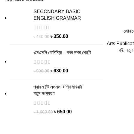
SECONDARY BASIC
ENGLISH GRAMMAR
জোবায়ে
Original
Current
৳
350.00
৳
440.00
price
price
Arts Publica
বই
,
নতুন
was:
is:
এসএসসি কেমিস্ট্রি – নবম-দশম শ্রেণি
৳ 440.00.
৳ 350.00.
Original
Current
৳
630.00
৳
900.00
price
price
was:
is:
প্যারামাউন্ট এলএল.বি প্রিলিমিনারী
৳ 900.00.
৳ 630.00.
নতুন সংস্করণ
Original
Current
৳
650.00
৳
1,600.00
price
price
was:
is:
৳ 1,600.00.
৳ 650.00.