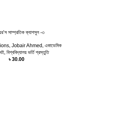
র’স সাম্প্রতিক ক্যাপসুল -৩
tions
,
Jobair Ahmed
,
একাডেমিক
 বই
,
বিশ্ববিদ্যালয় ভর্তি প্রস্তুতি
৳
30.00