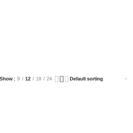
Show
9
12
18
24