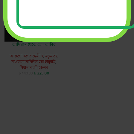
কাদিয়ান থেকে তেলআবিব
আন্তর্জাতিক রাজনীতি
,
নতুন বই
,
মাওলানা সামিউল হক হাক্কানি
,
সিয়ান পাবলিকেশন
৳
325.00
৳
440.00