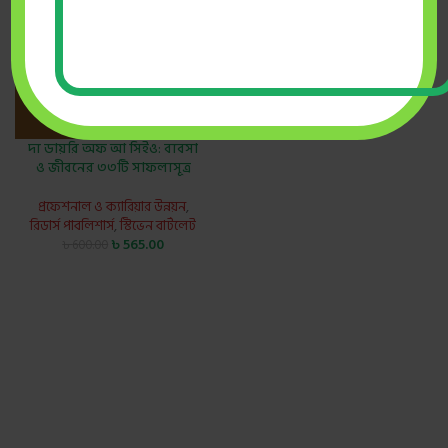
দ্য ডায়রি অফ আ সিইও: ব্যবসা
ও জীবনের ৩৩টি সাফল্যসূত্র
প্রফেশনাল ও ক্যারিয়ার উন্নয়ন
,
রিডার্স পাবলিশার্স
,
স্টিভেন বার্টলেট
৳
565.00
৳
600.00