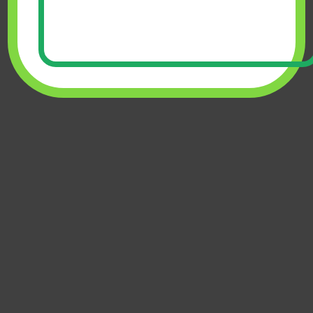
প্রিলি কেমিস্ট্রি কেম পাওয়ার
Sazedul Islam
,
একাডেমিক বই
,
নতুন বই
,
বিসিএস এবং চাকুরী
৳
380.00
৳
490.00