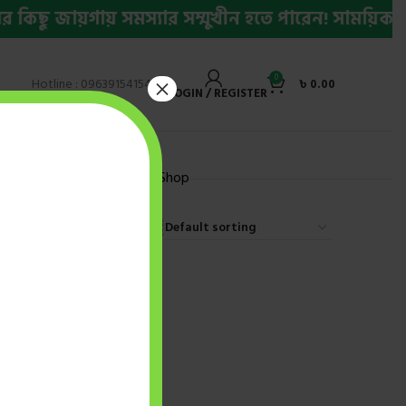
িছু জায়গায় সমস্যার সম্মুখীন হতে পারেন! সাময়িক সম
0
×
Hotline : 09639154154
৳
0.00
LOGIN / REGISTER
ly Bestseller Ebook
Shop
9
12
18
24