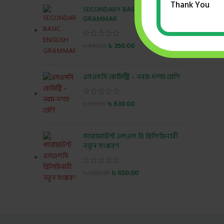
Thank You
SECONDARY BASIC ENGLISH
GRAMMAR
৳
350.00
৳
440.00
এসএসসি কেমিস্ট্রি – নবম-দশম শ্রেণি
৳
630.00
৳
900.00
প্যারামাউন্ট এলএল.বি প্রিলিমিনারী
নতুন সংস্করণ
৳
650.00
৳
1,600.00