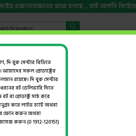
ম রক্ষনাবেক্ষনের কাজ চলছে... তাই আপনি সিস্টেমের ক
বইমেলা ২০২৬
HSC ও ভর্তি প্রস্তুতি
ইংরেজি বই
Week
গণ, দি বুক সেন্টার বিডিতে
। আমাদের সকল প্রোডাক্টের
Show
ান রয়েছে। দি বুক সেন্টার
ধরনের বই ডেলিভারি দিতে
বই বা প্রোডাক্ট সার্চ করে
সাকসেস মানবিক বিভাগ
নুগ্রহ করে লাইভ চ্যাট অথবা
 পাবলিকেশনস
,
প্যানাসিয়া পাবলিকেশনস
্বরে ফোন করুন অথবা
 পর্ষদ
,
মানবিক বিভাগ ভর্তি প্রস্তুতি
মেসেজ করুন (0 1912-120151)
৳
350.00
৳
640.00