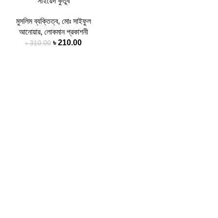
সাইয়েদ কুতুব
মুসলিম ব্যক্তিত্ব
,
মোঃ সাইফুল
আনোয়ার
,
লোকমান প্রকাশনী
Original
Current
৳
210.00
৳
310.00
price
price
was:
is:
৳ 310.00.
৳ 210.00.