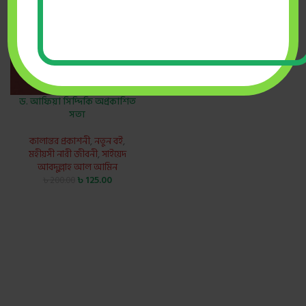
ড. আফিয়া সিদ্দিকি অপ্রকাশিত
সত্য
কালান্তর প্রকাশনী
,
নতুন বই
,
মহীয়সী নারী জীবনী
,
সাইয়েদ
আবদুল্লাহ আল আমিন
৳
125.00
৳
200.00