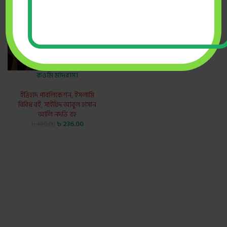
কওমি মাদরাসা
ইত্তিহাদ পাবলিকেশন
,
ইসলামি
বিবিধ বই
,
সাইয়িদ আবুল হাসান
আলি নদভি রহ
৳
236.00
৳
480.00