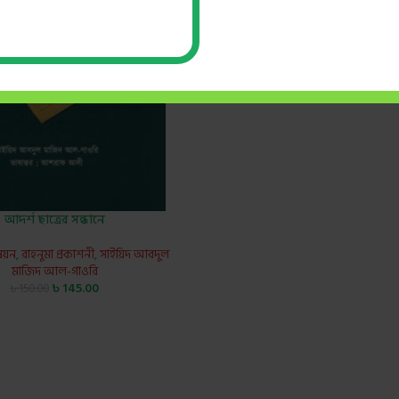
আদর্শ ছাত্রের সন্ধানে
্নয়ন
,
রাহনুমা প্রকাশনী
,
সাইয়িদ আবদুল
মাজিদ আল-গাওরি
৳
145.00
৳
150.00