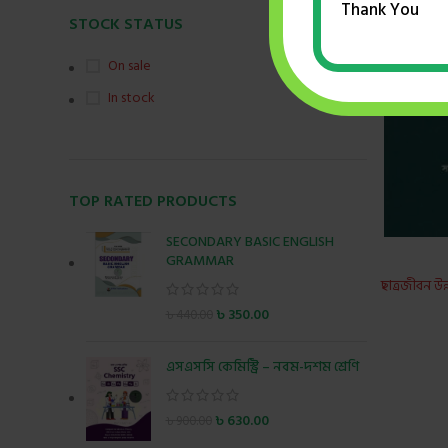
Thank You
STOCK STATUS
On sale
In stock
TOP RATED PRODUCTS
SECONDARY BASIC ENGLISH
GRAMMAR
ছাত্রজীবন উন
৳
350.00
৳
440.00
এসএসসি কেমিস্ট্রি – নবম-দশম শ্রেণি
৳
630.00
৳
900.00