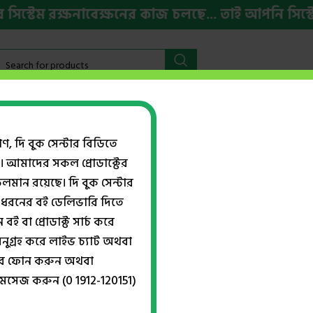
টেম রক্ষনাবেক্ষনের কাজ চলছে... তাই আপনি সিস্টেমের
বইমেলা ২০২৬
HSC ও ভর্তি প্রস্তুতি
ইংরেজি বই
Week
গণ, দি বুক সেন্টার বিডিতে
। আমাদের সকল প্রোডাক্টের
Show
ান রয়েছে। দি বুক সেন্টার
ধরনের বই ডেলিভারি দিতে
বই বা প্রোডাক্ট সার্চ করে
নুগ্রহ করে লাইভ চ্যাট অথবা
্বরে ফোন করুন অথবা
মেসেজ করুন (0 1912-120151)