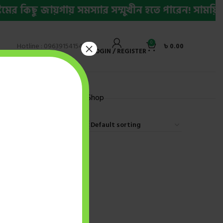
 কিছু জায়গায় সমস্যার সম্মুখীন হতে পারেন! সাময়িক 
0
×
Hotline : 09639154154
৳
0.00
LOGIN / REGISTER
ly Bestseller Ebook
Shop
9
12
18
24