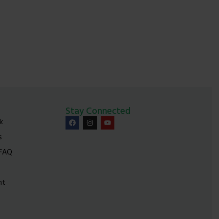
Stay Connected
k
s
 FAQ
nt