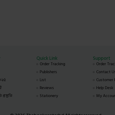
y
Quick Link
Support
Order Tracking
Order Trac
Publishers
Contact U
০২৫
List
Customer
ই
Reviews
Help Desk
প্রস্তুতি
Stationery
My Accou