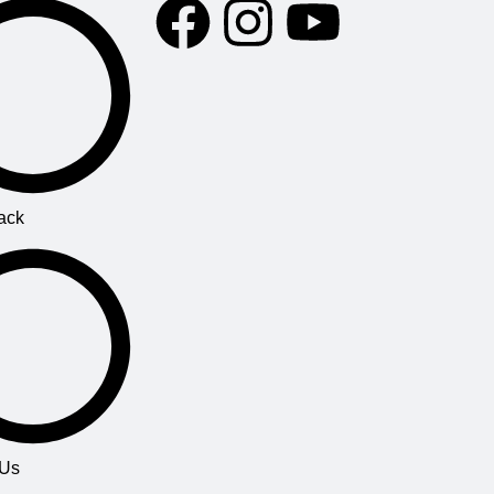
ack
 Us