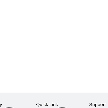
y
Quick Link
Support