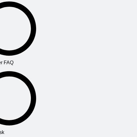
r FAQ
sk