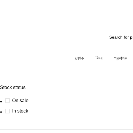
্য জানাচ্ছি - আমাদের সিস্টেম রক্ষনাবেক্ষনের কাজ চলছে... তাই আপ
লেখক
বিষয়
প্রকাশক
Stock status
On sale
In stock