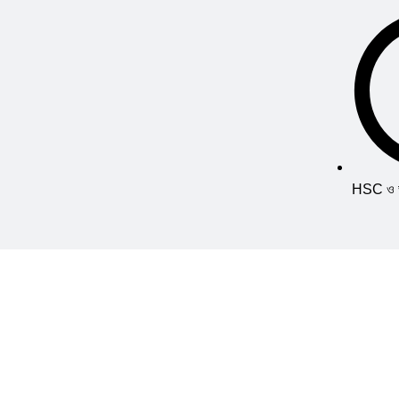
HSC ও ভর্
সম্মানিত গ্রাহকগণ, দি বুক সেন্টার বিডিতে আপনাকে স্বাগত। আমাদের সকল প্রোডাক্টের আপ
নিম্নলিখিত নম্বরে ফোন করুন অথবা হোয়াটসঅ্যাপে মেসেজ করুন (0 1912-120151) 
Thank You