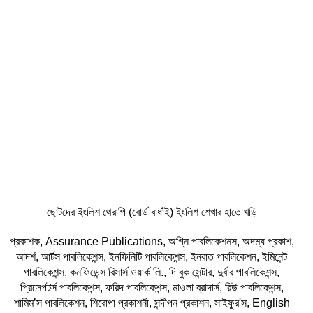
-2%
ছোটদের ইংলিশ থেরাপি (বোর্ড বাধাঁই) ইংলিশ শেখার হাতে খড়ি
প্রকাশক
,
Assurance Publications
,
অগ্নি পাবলিকেশনস
,
অদম্য প্রকাশ
,
আদর্শ
,
আর্টস পাবলিকেশন্স
,
ইনফিনিটি পাবলিকেশন্স
,
ইনবাত পাবলিকেশন
,
ইমিনেন্ট
পাবলিকেশন্স
,
কনফিডেন্স রিসার্স ওয়ার্ক লি.
,
দি বুক সেন্টার
,
দুর্বার পাবলিকেশন্স
,
প্রিসেপটর্স পাবলিকেশন্স
,
ফরিদ পাবলিকেশন্স
,
মাওলা ব্রাদার্স
,
রিউ পাবলিকেশন্স
,
শামিম’স পাবলিকেশন
,
শিরোপা প্রকাশনী
,
সন্দীপন প্রকাশন
,
সাইফুর'স
,
English