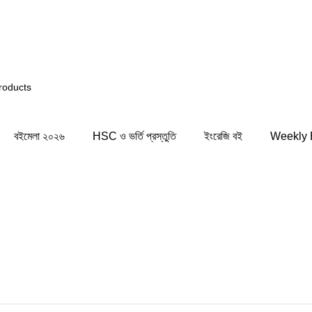
নি সিস্টেমের কিছু জায়গায় সমস্যার সম্মুখীন হতে পারেন! সাময়িক সম
বইমেলা ২০২৬
HSC ও ভর্তি প্রস্তুতি
ইংরেজি বই
Weekly 