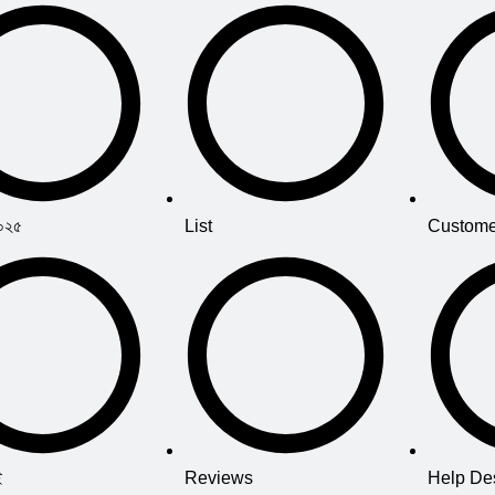
২০২৫
List
Custome
ই
Reviews
Help De