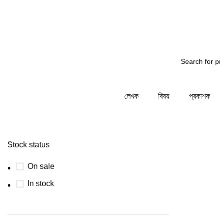
দয় অবগতির জন্য জানাচ্ছি - আমাদের সিস্টেম রক্ষনাবেক্ষনের কাজ চল
লেখক
বিষয়
প্রকাশক
Stock status
On sale
In stock
-26%