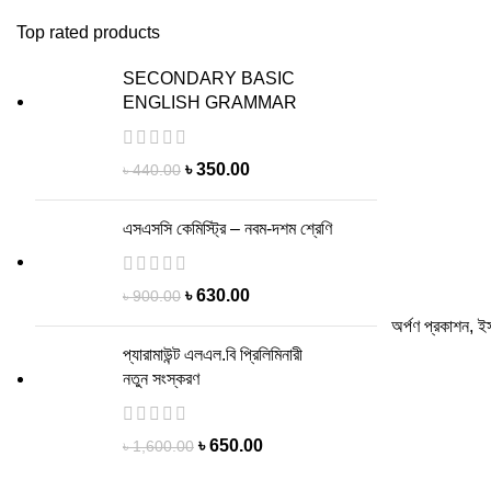
Top rated products
SECONDARY BASIC
ENGLISH GRAMMAR
৳
350.00
৳
440.00
এসএসসি কেমিস্ট্রি – নবম-দশম শ্রেণি
৳
630.00
৳
900.00
অর্পণ প্রকাশন
,
ইস
প্যারামাউন্ট এলএল.বি প্রিলিমিনারী
নতুন সংস্করণ
৳
650.00
৳
1,600.00