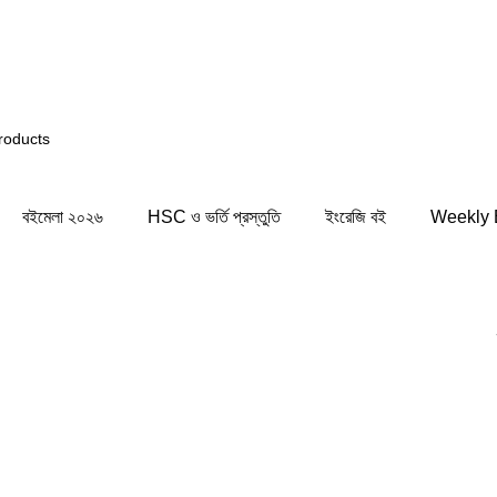
ছে... তাই আপনি সিস্টেমের কিছু জায়গায় সমস্যার সম্মুখীন হতে পারে
বইমেলা ২০২৬
HSC ও ভর্তি প্রস্তুতি
ইংরেজি বই
Weekly 