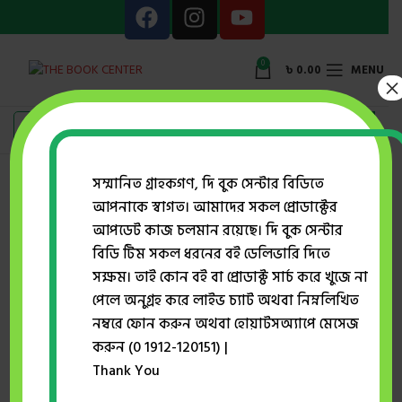
0
৳
0.00
MENU
×
Showing the single result
সম্মানিত গ্রাহকগণ, দি বুক সেন্টার বিডিতে
আপনাকে স্বাগত। আমাদের সকল প্রোডাক্টের
Show sidebar
আপডেট কাজ চলমান রয়েছে। দি বুক সেন্টার
বিডি টিম সকল ধরনের বই ডেলিভারি দিতে
সক্ষম। তাই কোন বই বা প্রোডাক্ট সার্চ করে খুজে না
রাসায়নিক বিক্রিয়া – লেভেল
এসএসসি
পেলে অনুগ্রহ করে লাইভ চ্যাট অথবা নিম্নলিখিত
নম্বরে ফোন করুন অথবা হোয়াটসঅ্যাপে মেসেজ
দি রয়েল সায়েন্টিফিক
পাবলিকেশন্স
করুন (0 1912-120151) |
,
নবম ও দশম
(বিজ্ঞান)
,
রয়েল সম্পাদনা পর্ষদ
,
Thank You
রসায়ন পাঠ্য সহায়িকা
৳
270.00