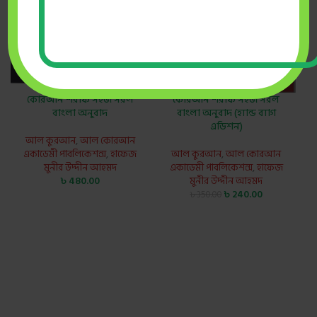
কোরআন শরীফ সহজ সরল
কোরআন শরীফ সহজ সরল
বাংলা অনুবাদ
বাংলা অনুবাদ (হ্যান্ড ব্যাগ
এডিশন)
আল কুরআন
,
আল কোরআন
একাডেমী পাবলিকেশন্স
,
হাফেজ
আল কুরআন
,
আল কোরআন
মুনীর উদ্দীন আহমদ
একাডেমী পাবলিকেশন্স
,
হাফেজ
৳
480.00
মুনীর উদ্দীন আহমদ
৳
240.00
৳
350.00