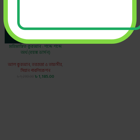
মহিমান্বিত কুরআন : শব্দে শব্দে
অর্থ (বয়স্ক ভার্সন)
আল কুরআন
,
তরজমা ও তাফসীর
,
সিয়ান পাবলিকেশন
৳
1,185.00
৳
1,290.00