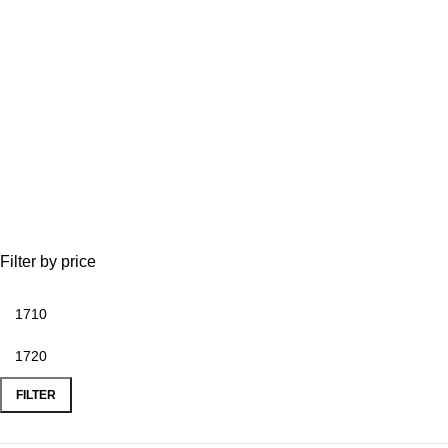
Filter by price
Min
Max
price
price
FILTER