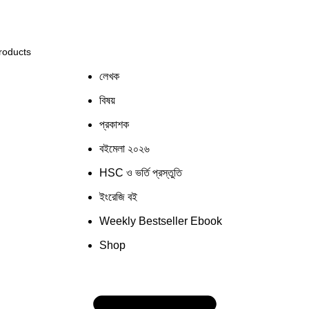
িস্টেমের কিছু জায়গায় সমস্যার সম্মুখীন হতে পারেন! সাময়িক সমস্যা
লেখক
বিষয়
প্রকাশক
বইমেলা ২০২৬
HSC ও ভর্তি প্রস্তুতি
ইংরেজি বই
Weekly Bestseller Ebook
Shop