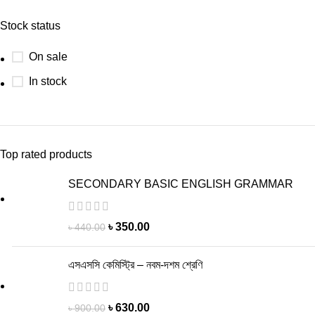
Stock status
On sale
In stock
Top rated products
SECONDARY BASIC ENGLISH GRAMMAR
Original
Current
৳
350.00
৳
440.00
price
price
was:
is:
এসএসসি কেমিস্ট্রি – নবম-দশম শ্রেণি
৳ 440.00.
৳ 350.00.
Original
Current
৳
630.00
৳
900.00