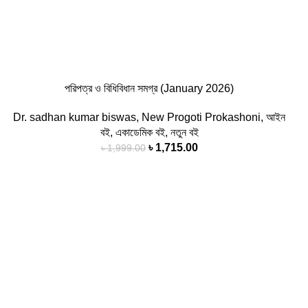
পরিপত্র ও বিধিবিধান সমগ্র (January 2026)
Dr. sadhan kumar biswas
,
New Progoti Prokashoni
,
আইন
বই
,
একাডেমিক বই
,
নতুন বই
Original
Current
৳
1,715.00
৳
1,999.00
price
price
was:
is:
৳ 1,999.00.
৳ 1,715.00.