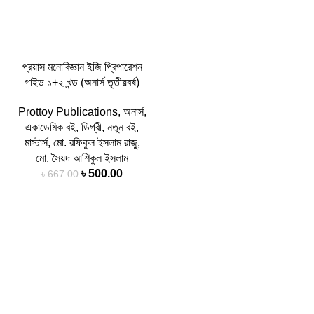
প্রয়াস মনোবিজ্ঞান ইজি প্রিপারেশন
গাইড ১+২ খন্ড (অনার্স তৃতীয়বর্ষ)
Prottoy Publications
,
অনার্স
,
একাডেমিক বই
,
ডিগ্রী
,
নতুন বই
,
মাস্টার্স
,
মো. রফিকুল ইসলাম রাজু
,
মো. সৈয়দ আশিকুল ইসলাম
৳
500.00
৳
667.00