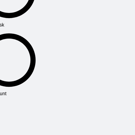
sk
unt