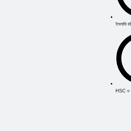
ইসলামি ব
HSC ও ভর্