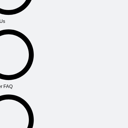
 Us
r FAQ