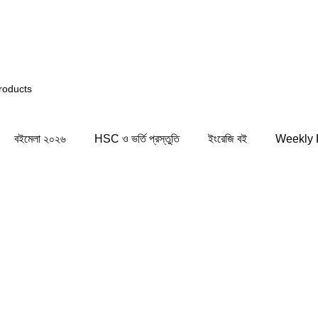
নি সিস্টেমের কিছু জায়গায় সমস্যার সম্মুখীন হতে পারেন! সাময়িক সম
বইমেলা ২০২৬
HSC ও ভর্তি প্রস্তুতি
ইংরেজি বই
Weekly 