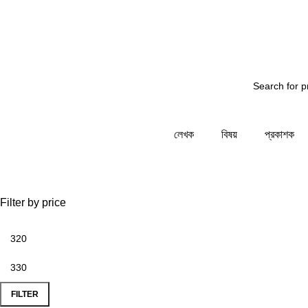
্য জানাচ্ছি - আমাদের সিস্টেম রক্ষনাবেক্ষনের কাজ চলছে... তাই আপ
লেখক
বিষয়
প্রকাশক
Filter by price
FILTER