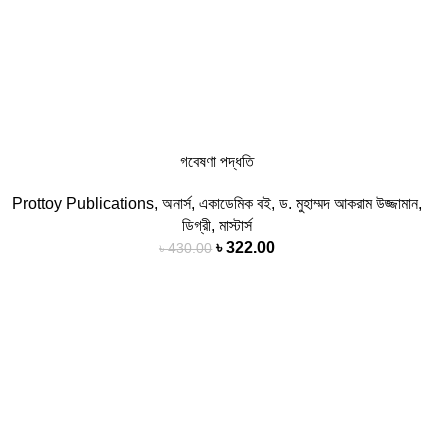
গবেষণা পদ্ধতি
Prottoy Publications
,
অনার্স
,
একাডেমিক বই
,
ড. মুহাম্মদ আকরাম উজ্জামান
,
ডিগ্রী
,
মাস্টার্স
৳
322.00
৳
430.00