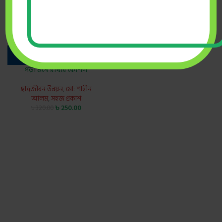
পড়া মনে রাখার কৌশল
ছাত্রজীবন উন্নয়ন
,
মো: শাহীন
আলম
,
সহজ প্রকাশ
৳
250.00
৳
320.00