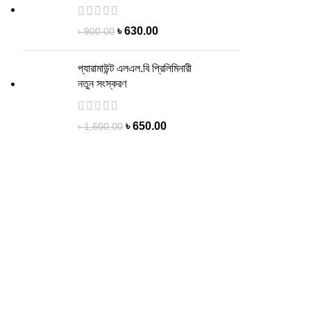
৳
630.00
৳
900.00
প্যারামাউন্ট এলএল.বি প্রিলিমিনারী
নতুন সংস্করণ
৳
650.00
৳
1,600.00