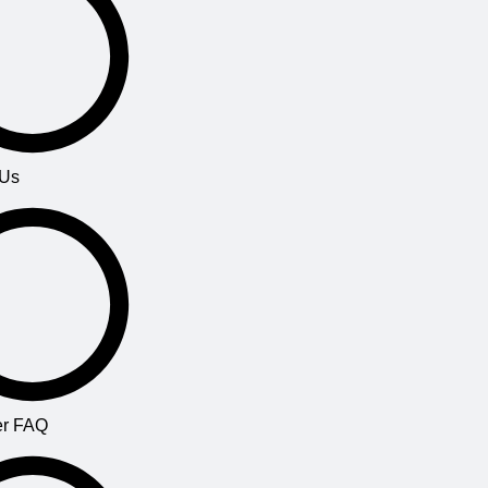
 Us
r FAQ