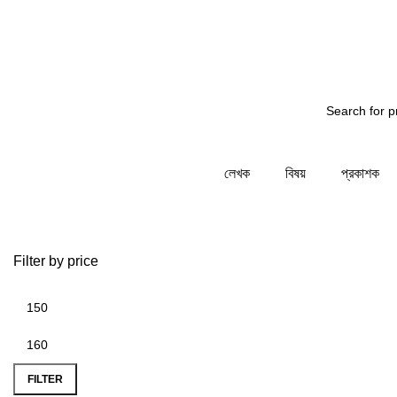
গতির জন্য জানাচ্ছি - আমাদের সিস্টেম রক্ষনাবেক্ষনের কাজ চলছে...
লেখক
বিষয়
প্রকাশক
Filter by price
-33%
FILTER