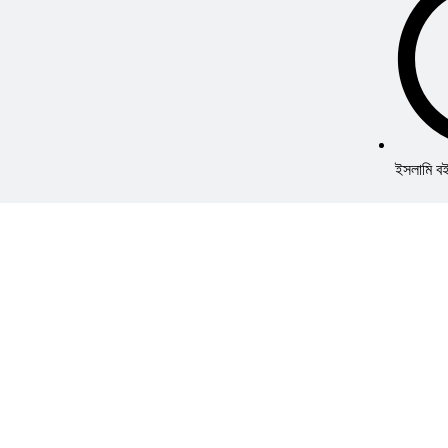
ইসলামি ব
HSC ও ভর্