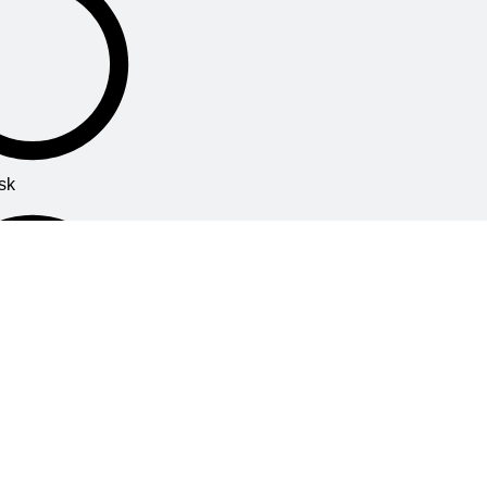
sk
unt