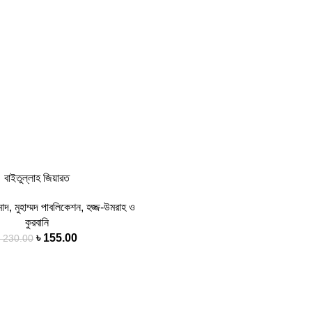
বাইতুল্লাহ জিয়ারত
মাদ
,
মুহাম্মদ পাবলিকেশন
,
হজ্জ-উমরাহ ও
কুরবানি
৳
155.00
৳
230.00