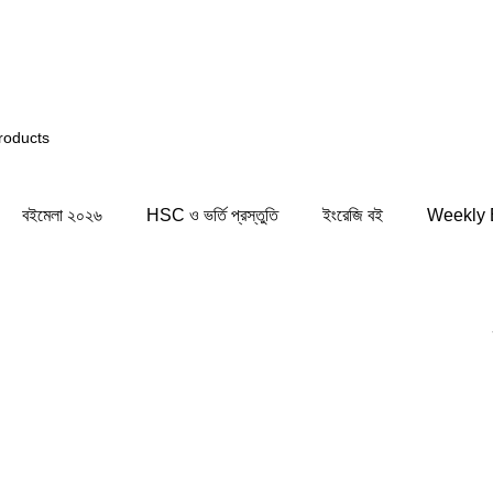
 তাই আপনি সিস্টেমের কিছু জায়গায় সমস্যার সম্মুখীন হতে পারেন! সা
বইমেলা ২০২৬
HSC ও ভর্তি প্রস্তুতি
ইংরেজি বই
Weekly 