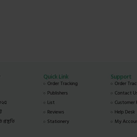
y
Quick Link
Support
Order Tracking
Order Trac
Publishers
Contact U
০২৫
List
Customer
ই
Reviews
Help Desk
প্রস্তুতি
Stationery
My Accou