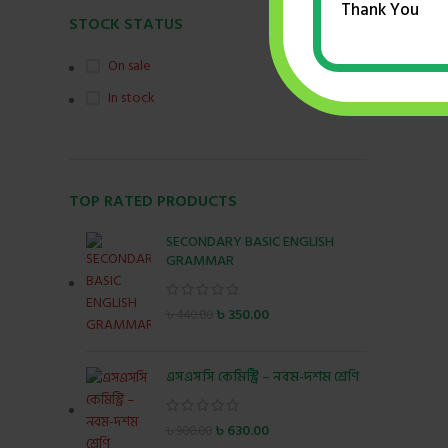
Thank You
STOCK STATUS
On sale
In stock
TOP RATED PRODUCTS
SECONDARY BASIC ENGLISH
GRAMMAR
৳
350.00
৳
440.00
এসএসসি কেমিস্ট্রি – নবম-দশম শ্রেণি
৳
630.00
৳
900.00