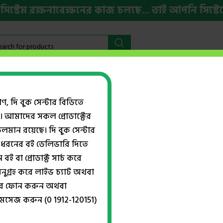
ম রক্ষনাবেক্ষনের কাজ চলছে... তাই আপনি সিস্টেমের 
বইমেলা ২০২৬
HSC ও ভর্তি প্রস্তুতি
ইংরেজি বই
Week
গণ, দি বুক সেন্টার বিডিতে
। আমাদের সকল প্রোডাক্টের
Show
ান রয়েছে। দি বুক সেন্টার
ধরনের বই ডেলিভারি দিতে
বই বা প্রোডাক্ট সার্চ করে
ইসলাম ও কাদিয়ানি ধর্ম
তুলনামূলক ধর্ম
-26%
নুগ্রহ করে লাইভ চ্যাট অথবা
ফাতাহ কাসেমী
,
ধর্মতত্ত্ব সংশয়বাদ
ইসলাম প্রসঙ্গ
,
ড. মোহাম্মদ বেলাল হোসেন
,
্বরে ফোন করুন অথবা
৳
175.00
ইসলামিক ল রিসার্চ এন্ড লিগ্যাল এইড স
৳
240.00
মেসেজ করুন (0 1912-120151)
৳
740.00
৳
1,000.00