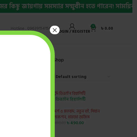
কিছু জায়গায় সমস্যার সম্মুখীন হতে পারেন! সাময়িক সম
0
×
Hotline : 09639154154
৳
0.00
LOGIN / REGISTER
ly Bestseller Ebook
Shop
9
12
18
24
দি ডিভাইন রিয়ালিটি
-26%
বাংলাদেশ
ইসলামি আদর্শ ও মতবাদ
,
নতুন বই
,
সিয়ান
েন্টার
পাবলিকেশন
,
হামজা জর্জিস
৳
490.00
৳
660.00