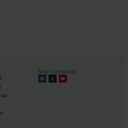
Stay Connected
k
s
 FAQ
nt