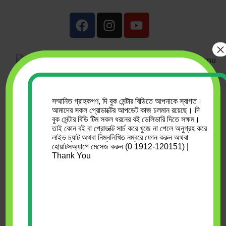
×
0
৳
0.00
Menu
সম্মানিত গ্রাহকগণ, দি বুক সেন্টার বিডিতে আপনাকে স্বাগত।
Showing the single result
আমাদের সকল প্রোডাক্টের আপডেট কাজ চলমান রয়েছে। দি
বুক সেন্টার বিডি টিম সকল ধরনের বই ডেলিভারি দিতে সক্ষম।
তাই কোন বই বা প্রোডাক্ট সার্চ করে খুজে না পেলে অনুগ্রহ করে
Show sidebar
লাইভ চ্যাট অথবা নিম্নলিখিত নম্বরে ফোন করুন অথবা
হোয়াটসঅ্যাপে মেসেজ করুন (0 1912-120151) |
Thank You
ছন্দে ছন্দে সংবিধান
Md. asaduzzaman
,
ছন্দ
পাবলিকেশন্স
,
ছন্দ পাবলিবকশন্স
,
নতুন
বই
,
সংবিধান ও সংবিধান প্রসঙ্গ
৳
100.00