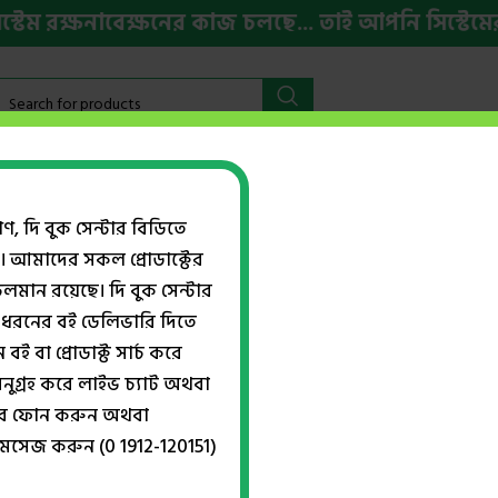
 রক্ষনাবেক্ষনের কাজ চলছে... তাই আপনি সিস্টেমের কি
বইমেলা ২০২৬
HSC ও ভর্তি প্রস্তুতি
ইংরেজি বই
Week
গণ, দি বুক সেন্টার বিডিতে
। আমাদের সকল প্রোডাক্টের
Show
ান রয়েছে। দি বুক সেন্টার
ধরনের বই ডেলিভারি দিতে
বই বা প্রোডাক্ট সার্চ করে
নুগ্রহ করে লাইভ চ্যাট অথবা
্বরে ফোন করুন অথবা
মেসেজ করুন (0 1912-120151)