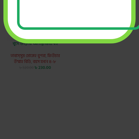
খুদে ডাক্তার অ্যাক্টিভিটি বই
তাবাস্সুম মোস্লেহ বুশরা
,
ফিউচার
উম্মাহ বিডি
,
বয়স যখন ৪-৮
৳
230.00
৳
320.00