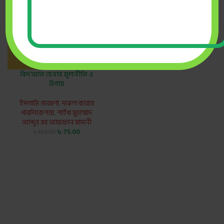
বিদ‘আত চেনার মূলনীতি ও
উপায়
ইসলামি গবেষণা
,
দারুল কারার
পাবলিকেশন্স
,
শাইখ মুহাম্মাদ
আব্দুর রব আফফান মাদানী
৳
75.00
৳
120.00