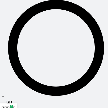
List
0