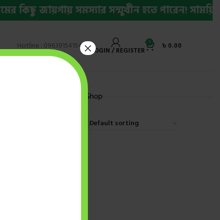
 কিছু জায়গায় সমস্যার সম্মুখীন হতে পারেন! সাময়িক স
0
×
Hotline : 09639154154
৳
0.00
LOGIN / REGISTER
ly Bestseller Ebook
Shop
9
12
18
24