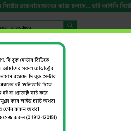
েম রক্ষনাবেক্ষনের কাজ চলছে... তাই আপনি সিস্টেমের
বইমেলা ২০২৬
HSC ও ভর্তি প্রস্তুতি
ইংরেজি বই
Week
গণ, দি বুক সেন্টার বিডিতে
। আমাদের সকল প্রোডাক্টের
Show
ান রয়েছে। দি বুক সেন্টার
ধরনের বই ডেলিভারি দিতে
বই বা প্রোডাক্ট সার্চ করে
ইলম চয়নিকা
নুগ্রহ করে লাইভ চ্যাট অথবা
িধ বই
,
উমেদ প্রকাশ
,
মাওলানা মাহফুয
্বরে ফোন করুন অথবা
আহমদ
মেসেজ করুন (0 1912-120151)
৳
235.00
৳
400.00