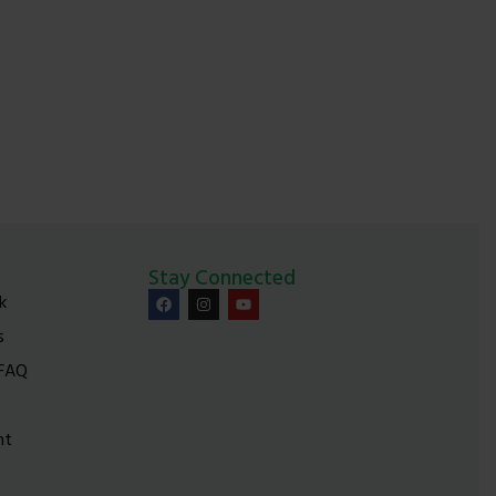
Stay Connected
k
s
 FAQ
nt