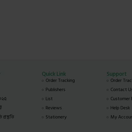
y
Quick Link
Support
Order Tracking
Order Trac
Publishers
Contact U
০২৫
List
Customer
ই
Reviews
Help Desk
প্রস্তুতি
Stationery
My Accou