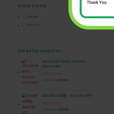
Thank You
STOCK STATUS
On sale
In stock
TOP RATED PRODUCTS
SECONDARY BASIC ENGLISH
GRAMMAR
৳
350.00
৳
440.00
এসএসসি কেমিস্ট্রি – নবম-দশম শ্রেণি
৳
630.00
৳
900.00