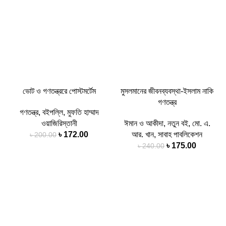
ভোট ও গণতন্ত্ররে পোস্টমর্টেম
মুসলমানের জীবনব্যবস্থা-ইসলাম নাকি
গণতন্ত্র
গণতন্ত্র
,
বইপল্লি
,
মুফতি হাম্মাদ
ওয়াজিরিস্তানী
ঈমান ও আকীদা
,
নতুন বই
,
মো. এ.
৳
172.00
আর. খান
,
সাবাহ পাবলিকেশন
৳
200.00
৳
175.00
৳
240.00